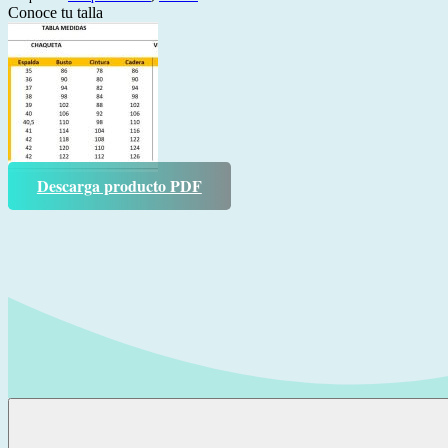
Conoce tu talla
Descarga producto PDF