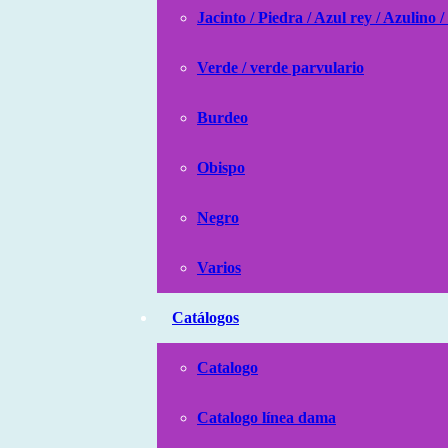
Jacinto / Piedra / Azul rey / Azulino /
Verde / verde parvulario
Burdeo
Obispo
Negro
Varios
Catálogos
Catalogo
Catalogo línea dama