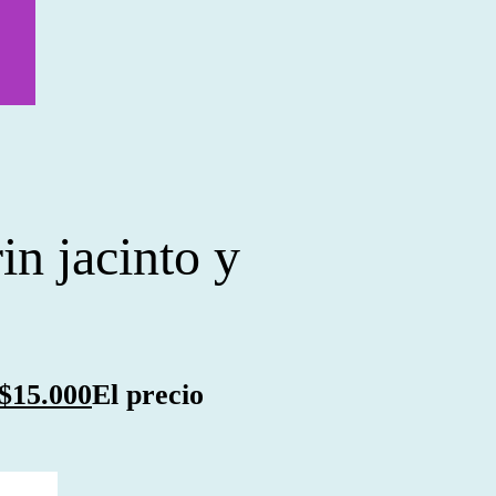
n jacinto y
$
15.000
El precio