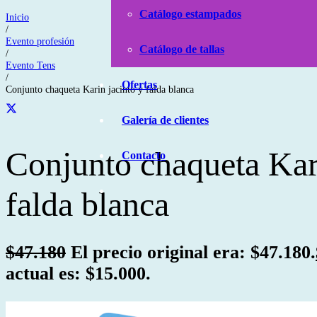
Catálogo estampados
Inicio
/
Evento profesión
Catálogo de tallas
/
Evento Tens
/
Ofertas
Conjunto chaqueta Karin jacinto y falda blanca
Galería de clientes
Conjunto chaqueta Kari
Contacto
falda blanca
$
47.180
El precio original era: $47.180.
actual es: $15.000.