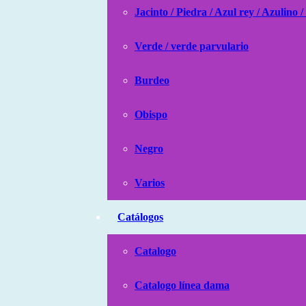
Jacinto / Piedra / Azul rey / Azulino /
Verde / verde parvulario
Burdeo
Obispo
Negro
Varios
Catálogos
Catalogo
Catalogo línea dama