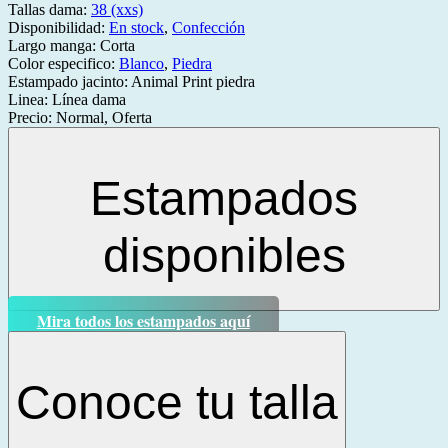
Tallas dama:
38 (xxs)
Disponibilidad:
En stock
,
Confección
Largo manga:
Corta
Color especifico:
Blanco
,
Piedra
Estampado jacinto:
Animal Print piedra
Linea:
Línea dama
Precio:
Normal, Oferta
Estampados
disponibles
Mira todos los estampados aquí
Conoce tu talla