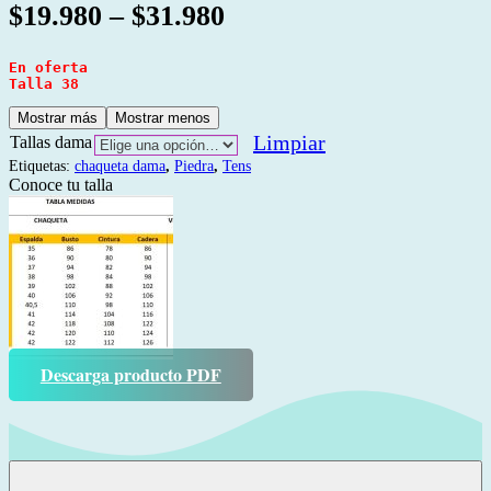
$
19.980
–
$
31.980
En oferta
Talla 38
Mostrar más
Mostrar menos
Limpiar
Tallas dama
Etiquetas:
chaqueta dama
,
Piedra
,
Tens
Conoce tu talla
Descarga producto PDF