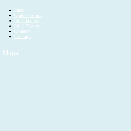
Inicio
Quiénes somos
Línea Damas
Línea Varones
Contacto
Catálogo
Mapa