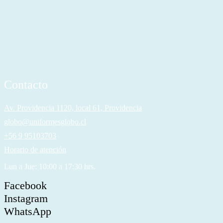
Contacto
Av. Providencia 1120, local 61, Providencia
globo@uniformesglobo.cl
+56 9 95103703
Horario de atención
Lun a Jue: 10:00 a 17:30 hrs.
Facebook
Instagram
WhatsApp