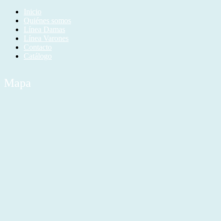
Inicio
Quiénes somos
Línea Damas
Línea Varones
Contacto
Catálogo
Mapa