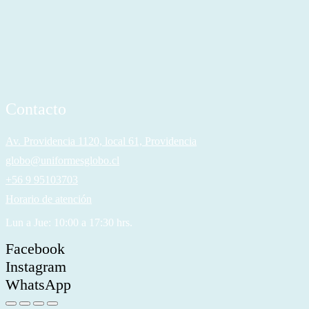
Contacto
Av. Providencia 1120, local 61, Providencia
globo@uniformesglobo.cl
+56 9 95103703
Horario de atención
Lun a Jue: 10:00 a 17:30 hrs.
Facebook
Instagram
WhatsApp