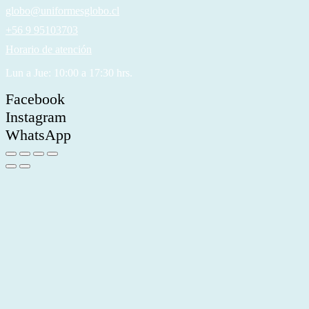
globo@uniformesglobo.cl
+56 9 95103703
Horario de atención
Lun a Jue: 10:00 a 17:30 hrs.
Facebook
Instagram
WhatsApp