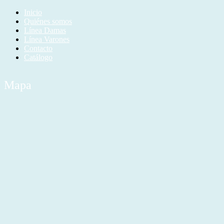
Inicio
Quiénes somos
Línea Damas
Línea Varones
Contacto
Catálogo
Mapa