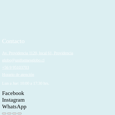
Contacto
Av. Providencia 1120, local 61, Providencia
globo@uniformesglobo.cl
+56 9 95103703
Horario de atención
Lun a Jue: 10:00 a 17:30 hrs.
Facebook
Instagram
WhatsApp