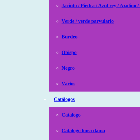
Jacinto / Piedra / Azul rey / Azulino /
Verde / verde parvulario
Burdeo
Obispo
Negro
Varios
Catálogos
Catalogo
Catalogo línea dama