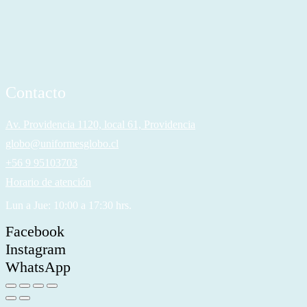
Contacto
Av. Providencia 1120, local 61, Providencia
globo@uniformesglobo.cl
+56 9 95103703
Horario de atención
Lun a Jue: 10:00 a 17:30 hrs.
Facebook
Instagram
WhatsApp