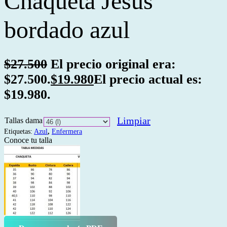
Chaqueta Jesus
bordado azul
$
27.500
El precio original era:
$27.500.
$
19.980
El precio actual es:
$19.980.
Limpiar
Tallas dama
Etiquetas:
Azul
,
Enfermera
Conoce tu talla