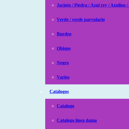
Jacinto / Piedra / Azul rey / Azulino /
Verde / verde parvulario
Burdeo
Obispo
Negro
Varios
Catálogos
Catalogo
Catalogo línea dama