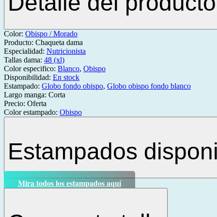
Detalle del producto
Color:
Obispo / Morado
Producto:
Chaqueta dama
Especialidad:
Nutricionista
Tallas dama:
48 (xl)
Color especifico:
Blanco
,
Obispo
Disponibilidad:
En stock
Estampado:
Globo fondo obispo
,
Globo obispo fondo blanco
Largo manga:
Corta
Precio:
Oferta
Color estampado:
Obispo
Estampados disponi
Mira todos los estampados aquí