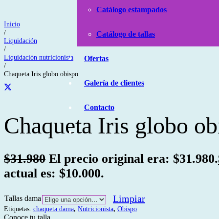
Catálogo estampados
Inicio
/
Catálogo de tallas
Liquidación
/
Liquidación nutricionista
Ofertas
/
Chaqueta Iris globo obispo
Galería de clientes
Contacto
Chaqueta Iris globo ob
$
31.980
El precio original era: $31.980.
actual es: $10.000.
Limpiar
Tallas dama
Etiquetas:
chaqueta dama
,
Nutricionista
,
Obispo
Conoce tu talla