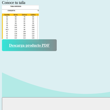
Conoce tu talla
Descarga producto PDF