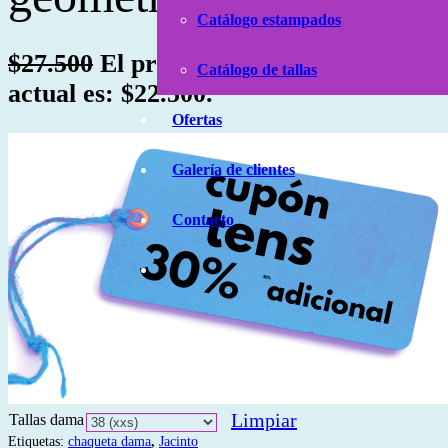
Catálogo estampados
$
27.500
El precio original era: $27.500.
Catálogo de tallas
actual es: $22.500.
Ofertas
Galería de clientes
Contacto
Limpiar
Tallas dama
Etiquetas:
chaqueta dama
,
Jacinto