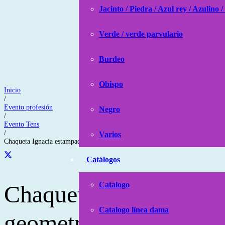
Jacinto / Piedra / Azul rey / Azulino /
Verde / verde parvulario
Burdeo
Obispo
Inicio
/
Evento profesión
Negro
/
Evento Tens
/
Varios
Chaqueta Ignacia estampado geometrico azul rey
Catálogos
Catalogo
Chaqueta Ignacia est
Catalogo línea dama
geometrico azul rey