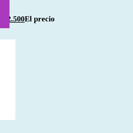
$
22.500
El precio