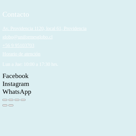
Contacto
Av. Providencia 1120, local 61, Providencia
globo@uniformesglobo.cl
+56 9 95103703
Horario de atención
Lun a Jue: 10:00 a 17:30 hrs.
Facebook
Instagram
WhatsApp