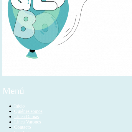
Menú
Inicio
Quiénes somos
Línea Damas
Línea Varones
Contacto