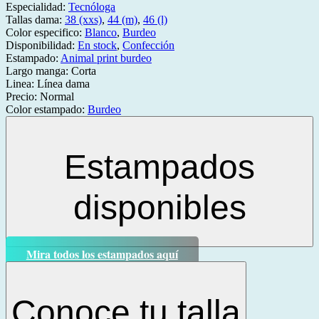
Especialidad:
Tecnóloga
Tallas dama:
38 (xxs)
,
44 (m)
,
46 (l)
Color especifico:
Blanco
,
Burdeo
Disponibilidad:
En stock
,
Confección
Estampado:
Animal print burdeo
Largo manga:
Corta
Linea:
Línea dama
Precio:
Normal
Color estampado:
Burdeo
Estampados
disponibles
Mira todos los estampados aquí
Conoce tu talla