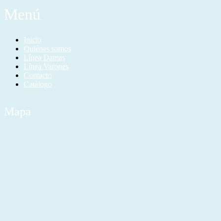
Menú
Inicio
Quiénes somos
Línea Damas
Línea Varones
Contacto
Catálogo
Mapa