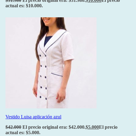
$
31.980
El precio original era: $31.980.
$
10.000
El precio
actual es: $10.000.
Vestido Luisa aplicación azul
$
42.000
El precio original era: $42.000.
$
5.000
El precio
actual es: $5.000.