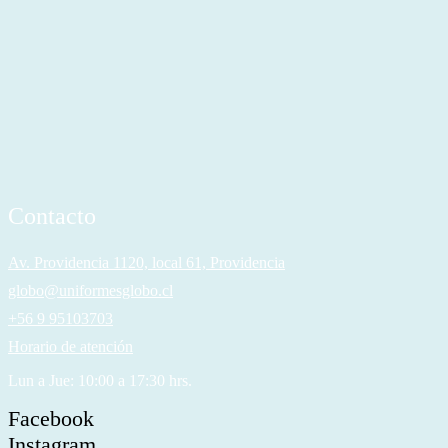
Contacto
Av. Providencia 1120, local 61, Providencia
globo@uniformesglobo.cl
+56 9 95103703
Horario de atención
Lun a Jue: 10:00 a 17:30 hrs.
Facebook
Instagram