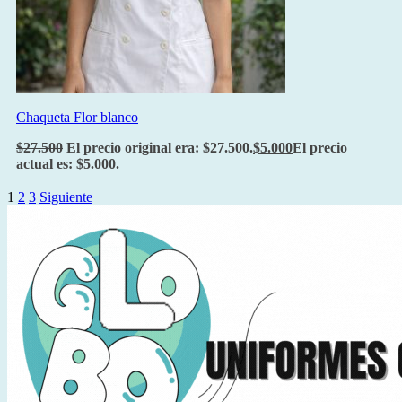
Chaqueta Flor blanco
$
27.500
El precio original era: $27.500.
$
5.000
El precio
actual es: $5.000.
1
2
3
Siguiente