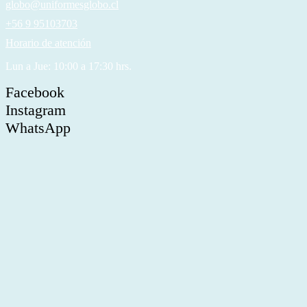
globo@uniformesglobo.cl
+56 9 95103703
Horario de atención
Lun a Jue: 10:00 a 17:30 hrs.
Facebook
Instagram
WhatsApp