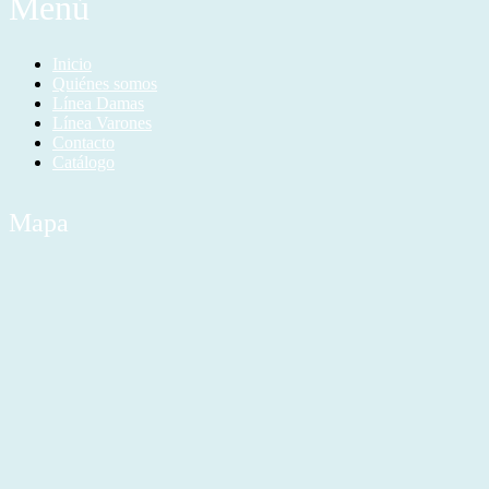
Menú
Inicio
Quiénes somos
Línea Damas
Línea Varones
Contacto
Catálogo
Mapa