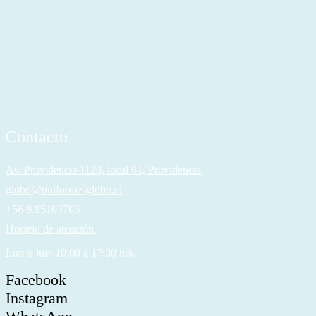
Contacto
Av. Providencia 1120, local 61, Providencia
globo@uniformesglobo.cl
+56 9 95103703
Horario de atención
Lun a Jue: 10:00 a 17:30 hrs.
Facebook
Instagram